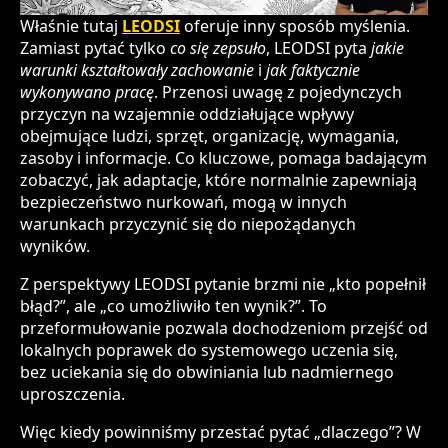
Właśnie tutaj
LEODSI
oferuje inny sposób myślenia.
Zamiast pytać tylko
co się zepsuło
, LEODSI pyta
jakie
warunki kształtowały zachowanie
i
jak faktycznie
wykonywano pracę
. Przenosi uwagę z pojedynczych
przyczyn na wzajemnie oddziałujące wpływy
obejmujące ludzi, sprzęt, organizację, wymagania,
zasoby i informacje. Co kluczowe, pomaga badającym
zobaczyć, jak adaptacje, które normalnie zapewniają
bezpieczeństwo nurkowań, mogą w innych
warunkach przyczynić się do niepożądanych
wyników.
Z perspektywy LEODSI pytanie brzmi nie „kto popełnił
błąd?”, ale „co umożliwiło ten wynik?”. To
przeformułowanie pozwala dochodzeniom przejść od
lokalnych poprawek do systemowego uczenia się,
bez uciekania się do obwiniania lub nadmiernego
uproszczenia.
Więc kiedy powinniśmy przestać pytać „dlaczego”? W