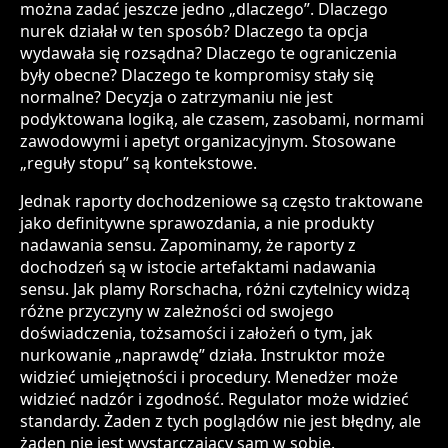
można zadać jeszcze jedno „dlaczego”. Dlaczego
nurek działał w ten sposób? Dlaczego ta opcja
wydawała się rozsądna? Dlaczego te ograniczenia
były obecne? Dlaczego te kompromisy stały się
normalne? Decyzja o zatrzymaniu nie jest
podyktowana logiką, ale czasem, zasobami, normami
zawodowymi i apetyt organizacyjnym. Stosowane
„reguły stopu” są kontekstowe.
Jednak raporty dochodzeniowe są często traktowane
jako definitywne sprawozdania, a nie produkty
nadawania sensu. Zapominamy, że raporty z
dochodzeń są w istocie artefaktami nadawania
sensu. Jak plamy Rorschacha, różni czytelnicy widzą
różne przyczyny w zależności od swojego
doświadczenia, tożsamości i założeń o tym, jak
nurkowanie „naprawdę” działa. Instruktor może
widzieć umiejętności i procedury. Menedżer może
widzieć nadzór i zgodność. Regulator może widzieć
standardy. Żaden z tych poglądów nie jest błędny, ale
żaden nie jest wystarczający sam w sobie.