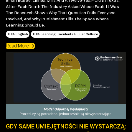
Brian Bugge, Linnea Mills And A Twelve-Year-Old In Texas.
After Each Death The Industry Asked Whose Fault It Was.
The Research Shows Why That Question Fails Everyone
Involved, And Why Punishment Fills The Space Where
Learning Should Be.
THD-English
THD-Learning, Incidents & Just Culture
Read More
GDY SAME UMIEJĘTNOŚCI NIE WYSTARCZĄ: