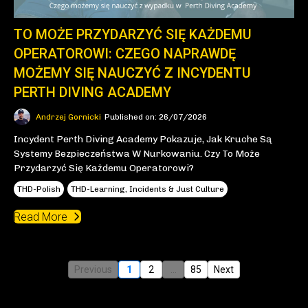
TO MOŻE PRZYDARZYĆ SIĘ KAŻDEMU
OPERATOROWI: CZEGO NAPRAWDĘ
MOŻEMY SIĘ NAUCZYĆ Z INCYDENTU
PERTH DIVING ACADEMY
Andrzej Gornicki
Published on: 26/07/2026
Incydent Perth Diving Academy Pokazuje, Jak Kruche Są
Systemy Bezpieczeństwa W Nurkowaniu. Czy To Może
Przydarzyć Się Każdemu Operatorowi?
THD-Polish
THD-Learning, Incidents & Just Culture
Read More
Previous
1
2
...
85
Next