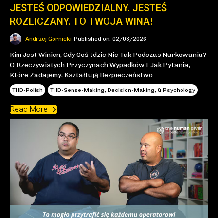
JESTEŚ ODPOWIEDZIALNY. JESTEŚ
ROZLICZANY. TO TWOJA WINA!
Andrzej Gornicki
Published on: 02/08/2026
Kim Jest Winien, Gdy Coś Idzie Nie Tak Podczas Nurkowania?
O Rzeczywistych Przyczynach Wypadków I Jak Pytania,
Które Zadajemy, Kształtują Bezpieczeństwo.
THD-Polish
THD-Sense-Making, Decision-Making, & Psychology
Read More