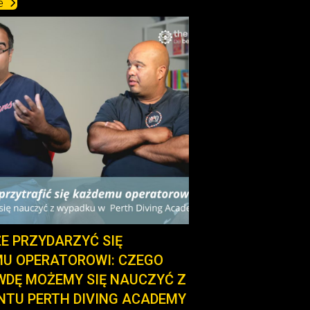
e
E PRZYDARZYĆ SIĘ
U OPERATOROWI: CZEGO
DĘ MOŻEMY SIĘ NAUCZYĆ Z
NTU PERTH DIVING ACADEMY