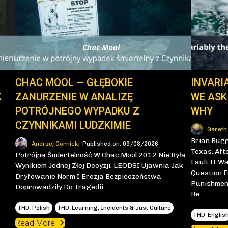
CHAC MOOL — GŁĘBOKIE
INVARI
K
ZANURZENIE W ANALIZĘ
WE ASK
POTRÓJNEGO WYPADKU Z
WHY
CZYNNIKAMI LUDZKIMIE
Gareth
Brian Bugg
Andrzej Gornicki
Published on: 09/08/2026
Texas. Aft
Potrójna Śmiertelność W Chac Mool 2012 Nie Była
Fault It W
Wynikiem Jednej Złej Decyzji. LEODSI Ujawnia Jak
Question F
Dryfowanie Norm I Erozja Bezpieczeństwa
Punishment
Doprowadziły Do Tragedii.
Be.
THD-Polish
THD-Learning, Incidents & Just Culture
THD-Englis
Read More