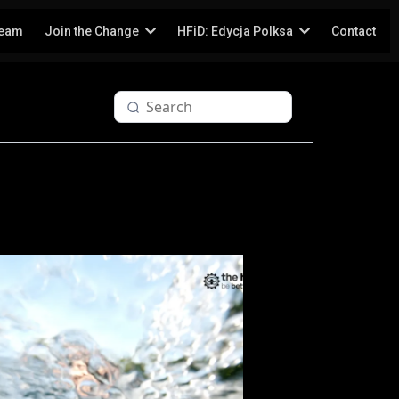
Team
Join the Change
HFiD: Edycja Polksa
Contact