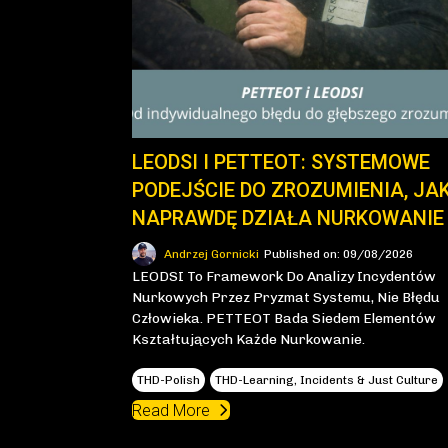
LEODSI I PETTEOT: SYSTEMOWE
PODEJŚCIE DO ZROZUMIENIA, JA
NAPRAWDĘ DZIAŁA NURKOWANIE
Andrzej Gornicki
Published on: 09/08/2026
LEODSI To Framework Do Analizy Incydentów
Nurkowych Przez Pryzmat Systemu, Nie Błędu
Człowieka. PETTEOT Bada Siedem Elementów
Kształtujących Każde Nurkowanie.
THD-Polish
THD-Learning, Incidents & Just Culture
Read More