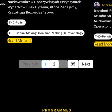
Nurkowania? O Rzeczywistych Przyczynach
zez
Andrze
Wypadków I Jak Pytania, Które Zadajemy,
Incydent P
Kształtują Bezpieczeństwo.
Kruche Są
Nurkowani
THD-Polish
Operatoro
THD-Sense-Making, Decision-Making, & Psychology
THD-Polish
Read More
Read Mor
Previous
1
2
...
85
Next
PROGRAMMES