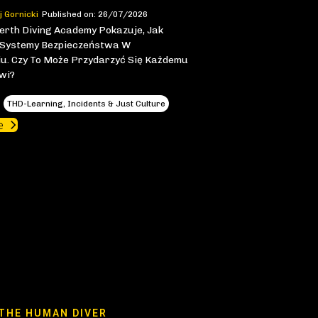
j Gornicki
Published on: 26/07/2026
erth Diving Academy Pokazuje, Jak
 Systemy Bezpieczeństwa W
u. Czy To Może Przydarzyć Się Każdemu
wi?
THD-Learning, Incidents & Just Culture
e
THE HUMAN DIVER