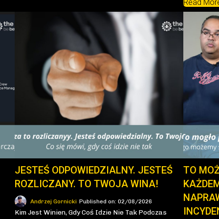
Read Mor
JESTEŚ ODPOWIEDZIALNY. JESTEŚ
TO MOŻ
ROZLICZANY. TO TWOJA WINA!
KAŻDEM
NAPRAW
Andrzej Gornicki
Published on: 02/08/2026
INCYDE
Kim Jest Winien, Gdy Coś Idzie Nie Tak Podczas