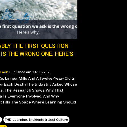
ABLY THE FIRST QUESTION
 IS THE WRONG ONE. HERE'S
 Lock
Published on: 03/08/2026
e, Linnea Mills And A Twelve-Year-Old In
er Each Death The Industry Asked Whose
as. The Research Shows Why That
ails Everyone Involved, And Why
 Fills The Space Where Learning Should
h
THD-Learning, Incidents & Just Culture