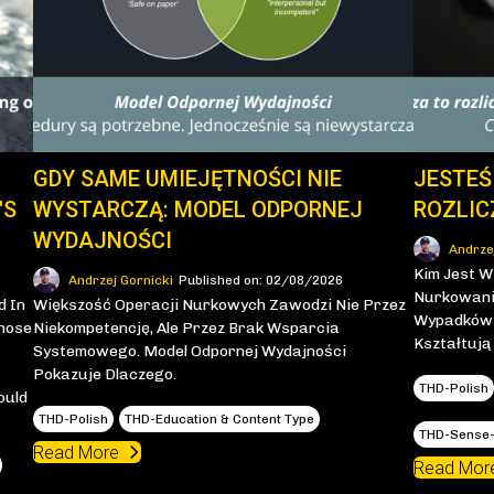
GDY SAME UMIEJĘTNOŚCI NIE
JESTEŚ
'S
WYSTARCZĄ: MODEL ODPORNEJ
ROZLIC
WYDAJNOŚCI
Andrze
Kim Jest W
Andrzej Gornicki
Published on: 02/08/2026
Nurkowani
d In
Większość Operacji Nurkowych Zawodzi Nie Przez
Wypadków I
Whose
Niekompetencję, Ale Przez Brak Wsparcia
Kształtują
Systemowego. Model Odpornej Wydajności
Pokazuje Dlaczego.
THD-Polish
ould
THD-Polish
THD-Education & Content Type
THD-Sense-
Read More
Read Mor