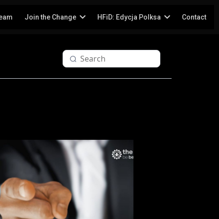
Team
Join the Change
HFiD: Edycja Polksa
Contact