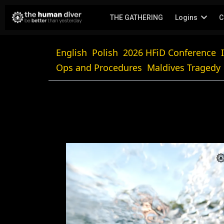
THE GATHERING
Logins
C
English
Polish
2026 HFiD Conference
Ops and Procedures
Maldives Tragedy