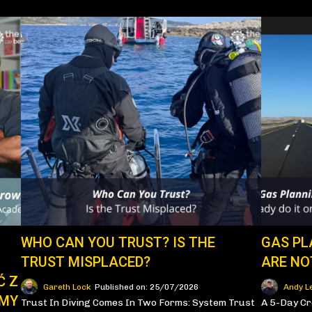
WHO CAN YOU TRUST? IS THE
GAS PL
TRUST MISPLACED?
ARE NO
Ć Z
Gareth Lock
Published on: 25/07/2026
Andy L
EMY
Trust In Diving Comes In Two Forms: System Trust
A 5-Day C