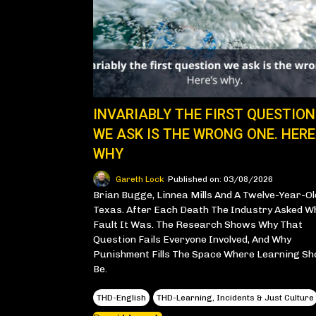
INVARIABLY THE FIRST QUESTION
WE ASK IS THE WRONG ONE. HERE
WHY
Gareth Lock
Published on: 03/08/2026
Brian Bugge, Linnea Mills And A Twelve-Year-Ol
Texas. After Each Death The Industry Asked 
Fault It Was. The Research Shows Why That
Question Fails Everyone Involved, And Why
Punishment Fills The Space Where Learning Sh
Be.
THD-English
THD-Learning, Incidents & Just Culture