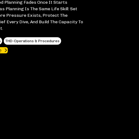
od Planning Fades Once It Starts
s Planning Is The Same Life Skill: Set
ore Pressure Exists, Protect The
ief Every Dive, And Build The Capacity To
t.
h
THD-Operations & Procedures
e