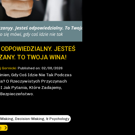
 ODPOWIEDZIALNY. JESTEŚ
ZANY. TO TWOJA WINA!
j Gornicki
Published on: 02/08/2026
inien, Gdy Coś Idzie Nie Tak Podczas
a? O Rzeczywistych Przyczynach
 Jak Pytania, Które Zadajemy,
 Bezpieczeństwo.
Making, Decision-Making, & Psychology
e