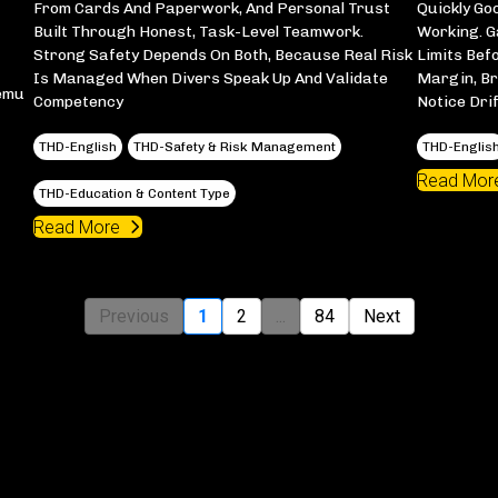
From Cards And Paperwork, And Personal Trust
Quickly Go
Built Through Honest, Task-Level Teamwork.
Working. Ga
Strong Safety Depends On Both, Because Real Risk
Limits Bef
Is Managed When Divers Speak Up And Validate
Margin, Br
emu
Competency
Notice Drif
THD-English
THD-Safety & Risk Management
THD-Englis
Read Mor
THD-Education & Content Type
Read More
Previous
1
2
...
84
Next